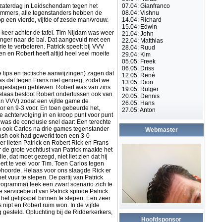
 zaterdag in Leidschendam tegen het
07.04: Gianfranco
. Immers, alle tegenstanders hebben de
08.04: Vishnu
p een vierde, vijfde of zesde man/vrouw.
14.04: Richard
15.04: Edwin
keer achter de tafel. Tim Nijdam was weer
21.04: John
honger naar de bal. Dat aangevuld met een
22.04: Matthias
e te verbeteren. Patrick speelt bij VVV
28.04: Ruud
en en Robert heeft altijd heel veel moeite
29.04: Kim
05.05: Freek
06.05: Driss
tips en tactische aanwijzingen) zagen dat
12.05: René
as dat tegen Frans niet genoeg, zodat we
13.05: Dion
 ongeslagen gebleven. Robert was van zins
19.05: Rutger
Helaas besloot Robert ondertussen ook van
20.05: Dennis
van VVV) zodat een vijfde game de
26.05: Hans
oor en 9-3 voor. En toen gebeurde het,
27.05: Anton
e achtervolging in en kroop punt voor punt
, was de conclusie snel daar: Een terechte
en ook Carlos na drie games tegenstander
Webmaster
mash ook had gewerkt toen een 3-0
er lieten Patrick en Robert Rick en Frans
 de grote vechtlust van Patrick maakte het
, dat moet gezegd, niet liet zien dat hij
ert te veel voor Tim. Toen Carlos tegen
behoorde. Helaas voor ons slaagde Rick er
et vuur te slepen. De partij van Patrick
programma) leek een zwart scenario zich te
 servicebeurt van Patrick spinde Patrick
het gelijkspel binnen te slepen. Een zeer
nipt en Robert ruim won. In de vijfde
ig gesteld. Opluchting bij de Ridderkerkers,
Hoofdsponsor