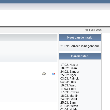
08 | 08 | 2026
Heet van de naald
21.09: Seizoen is begonnen!
Bardiensten
17.02: Nasier
18.02: Daan
24.02: Sander
25.02: Ngoc
03.03: Patrick
04.03: Luuk
10.03: Ward
11.03: Peter
17.03: Rowan
18.03: Martijn
24.03: Gerrit
25.03: Sami
31.03: Stefan
01.04: Nolda