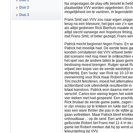
Duo 1
Na ongeslagen de play-offs bereikt te he
Duo 2
plaatselijke VVV worden opgetreden. En he
mogelijkheid om te variëren, in tegenstel
Duo 3
Frans Smit van VVV zou naar eigen zeggen
terug na een blessure, het gips van z’n s
als altijd gedreven Rick Bierhuis maakte d
altijd slecht vanwege een hopeloze timing,
met Frans Smit, of beter gezegd, Frans wint 
Patrick mocht beginnen tegen Frans. En w
Patrick het moeilijk had. De eerste twee 
konden constateren dat VVV virtueel beter
dat scenario niet nog meer te ontkrachten
het spel van de andere tafels te gaan gen
beslissing moest brengen. Rutger sprak Robe
vrijwel een kopie van de eerste wedstrijd 
dichterbij. Een ‘lucky’ van Rick op 10-10 
overwinning voor Rick maar Robert liet we
Tim mocht feliciteren, moest het alternat
achterstand ook uiteindelijk resulteerde i
totaal kansloos. Patrick won daarna met e
verschil. Carlos kon weinig tegen het soli
vier weken niet had gespeeld. Een prachtig
Rick brutaal de eerste game pakte, zagen 
in zijn niveau op te krikken en lukte dat C
was een ware thriller die pas in de vijfde
gaan voltrekken. Maar Patrick bleef knokk
onhoudbaar ... op de rand. Een anti-clima
gefocuste Robert liet Frans met 11-4 in d
game liet Robert merken dat hij op winst ui
teleurstelling bij VVV.