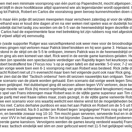
bben met een minimale voorsprong van één punt op Papendrecht, mocht afgelopen
t blijft in deze hoofdklasse altijd spannend wie als tegenstander wordt opgesteld
ling tot Patrick, Robert en Carlos die vooralsnog geen beroep kunnen/moeten doen o
 maar één potje dit seizoen meespelen maar verscheen zaterdag al voor de vijfde 
peelhand was er koud drie dagen af en na vier weken niet spelen was er duidelijk 
uidelijk dat het lastig zou worden om de 5-5 van de heenwedstrijd tegen dezelfde dri
 Carlos had de experimentele fase met betrekking tot zijn rubbers nog niet afgeslot
vrijwel altijd vrij eenvoudig.
e (vaste supporter Rutger was vanzelfsprekend ook weer mee voor de broodnodige 
games gingen nipt verloren maar Patrick bleef knokken en hij won game 3. Helaas w
 stond in de strijd om de 5-5 te ontlopen, immers Patrick was in de heenwedstrijd
 en ging als een komeet van start. Rick werd in de eerste game kansloos gelaten. 
ieten (en speelde een spectaculaire verdediger van Rapidity tegen het keurkorps 
rt bestraffend toe (‘Focus nou ’s op je eigen tafel) en dat werkte: 5-0 voor, 7-2 v
van vorige week toen een 6-1 voorsprong niet aan Robert was besteed. Rick zette d
bracht Robert niet uit z’n evenwicht maar toen het volgende punt ook naar Rick ging
er zien dat de titel ‘Tactisch onbenul’ hem dit seizoen nauwelijks kan ontgaan. To
ieve scenario van de plank worden gehaald. Een scenario dat vorige week tegen S
n een gelijkspel. Het dubbelspel ging dit seizoen alleen tegen VVV verloren, deze ke
nige moeite van Rick (hij moest regelmatig van grote achterstand terugkomen) maar
de spel van Frans inbrengen maar Robert was in de vijfde game superieur aan Tim die
e partij met veel fraaie rallies maar, zoals gezegd, in de vijfde game varieerde Rob
we een scenario voor ons waarbij wellicht een kleine winst tot de mogelijkheden 
arlos niet. Carlos derhalve puntloos en was het aan Patrick en Robert om de 5-5 uit h
 game werd beslist. Na 8-3 achter (en Robert tegen 'angstgegner' Frans nog op het 
en, en bereikte zowaar nog 10-10. Tim mocht gaan serveren, serveerde fout en in de
x voor VVV in het algemeen en Tim in het bijzonder. Daarna mocht Robert proberen 
e eerste game kansloos. Vervolgens werden de games keurig verdeeld waarbij Frans 
t was: tactisch eindelijk wel slim en zeer gefocust werd met 11-5 het gelijkspel veil