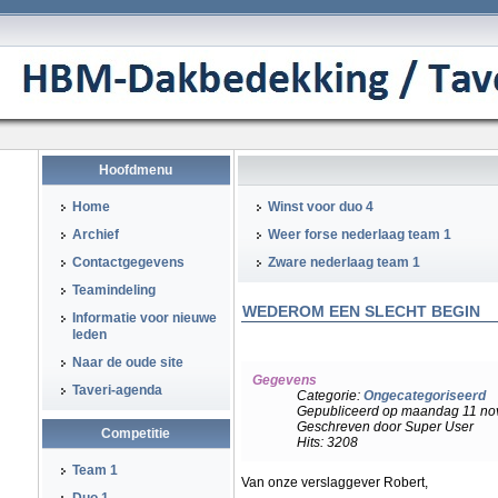
Hoofdmenu
Home
Winst voor duo 4
Archief
Weer forse nederlaag team 1
Contactgegevens
Zware nederlaag team 1
Teamindeling
WEDEROM EEN SLECHT BEGIN
Informatie voor nieuwe
leden
Naar de oude site
Gegevens
Taveri-agenda
Categorie:
Ongecategoriseerd
Gepubliceerd op maandag 11 no
Geschreven door Super User
Competitie
Hits: 3208
Team 1
Van onze verslaggever Robert,