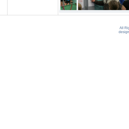
All R
desig