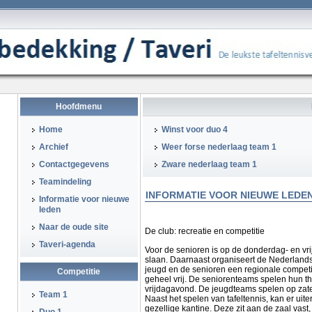
Hoofdmenu
Home
Winst voor duo 4
Archief
Weer forse nederlaag team 1
Contactgegevens
Zware nederlaag team 1
Teamindeling
INFORMATIE VOOR NIEUWE LEDE
Informatie voor nieuwe
leden
Naar de oude site
De club: recreatie en competitie
Taveri-agenda
Voor de senioren is op de donderdag- en vri
slaan. Daarnaast organiseert de Nederlands
jeugd en de senioren een regionale competitie
Competitie
geheel vrij. De seniorenteams spelen hun t
vrijdagavond. De jeugdteams spelen op zate
Team 1
Naast het spelen van tafeltennis, kan er ui
gezellige kantine. Deze zit aan de zaal vast, 