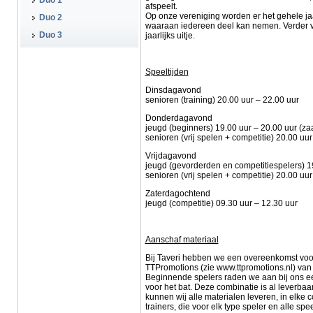
Duo 1
afspeelt.
Op onze vereniging worden er het gehele ja
Duo 2
waaraan iedereen deel kan nemen. Verder vin
Duo 3
jaarlijks uitje.
Speeltijden
Dinsdagavond
senioren (training) 20.00 uur – 22.00 uur
Donderdagavond
jeugd (beginners) 19.00 uur – 20.00 uur (za
senioren (vrij spelen + competitie) 20.00 uur
Vrijdagavond
jeugd (gevorderden en competitiespelers) 19
senioren (vrij spelen + competitie) 20.00 uur
Zaterdagochtend
jeugd (competitie) 09.30 uur – 12.30 uur
Aanschaf materiaal
Bij Taveri hebben we een overeenkomst voor 
TTPromotions (zie www.ttpromotions.nl) van 
Beginnende spelers raden we aan bij ons e
voor het bat. Deze combinatie is al leverba
kunnen wij alle materialen leveren, in elk
trainers, die voor elk type speler en alle sp