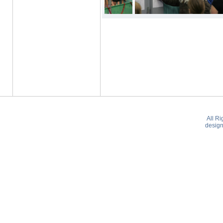
All R
desig