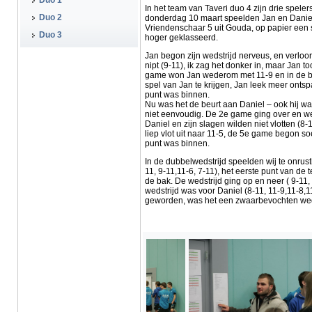
Duo 1
In het team van Taveri duo 4 zijn drie spel
Duo 2
donderdag 10 maart speelden Jan en Daniel
Vriendenschaar 5 uit Gouda, op papier een s
Duo 3
hoger geklasseerd.
Jan begon zijn wedstrijd nerveus, en verloo
nipt (9-11), ik zag het donker in, maar Jan
game won Jan wederom met 11-9 en in de be
spel van Jan te krijgen, Jan leek meer ontsp
punt was binnen.
Nu was het de beurt aan Daniel – ook hij w
niet eenvoudig. De 2e game ging over en we
Daniel en zijn slagen wilden niet vlotten (
liep vlot uit naar 11-5, de 5e game begon so
punt was binnen.
In de dubbelwedstrijd speelden wij te onrustig
11, 9-11,11-6, 7-11), het eerste punt van 
de bak. De wedstrijd ging op en neer ( 9-11,
wedstrijd was voor Daniel (8-11, 11-9,11-8,1
geworden, was het een zwaarbevochten weds