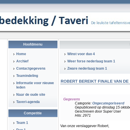
Hoofdmenu
Home
Winst voor duo 4
Archief
Weer forse nederlaag team 1
Contactgegevens
Zware nederlaag team 1
Teamindeling
ROBERT BEREIKT FINALE VAN D
Informatie voor nieuwe
leden
Naar de oude site
Gegevens
Taveri-agenda
Categorie:
Ongecategoriseerd
Gepubliceerd op dinsdag 15 oktob
Geschreven door Super User
Competitie
Hits: 2971
Team 1
Van onze verslaggever Robert,