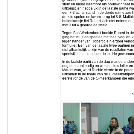
gewonnen (waarschijnlijk z’n eerste overwinn
sterk en mede daardoor als poulewinnaar n
uitkomst, en het geluk in de laatste game w
een 7-3 achterstand in de derde game zag h
druk te spelen en kwam terug tot 8-8. Matthi
buitenkansje liet Robert zich niet ontnemen. 
met 3 uit 4 gloorde de finale.
Tegen Bas Wrekenhorst boekte Robert in de
ging het nu. Bas speelde met heel veel druk
tegenstander van Robert die hierdoor verloor
formulier. Een van de laatste twee partije
niet afhankelijk te zijn van de resultaten va
speelstijl en dit resulteerde in drie gewonn
In de laatste partij van de dag was de andere
nog een punt nodig en was net iets feller e
Marcel won, werd Ritchie vierde in de poul
uitkomen in de finale van de D-meerkampen. 
eerste ronde van de C-meerkampen die ein
<