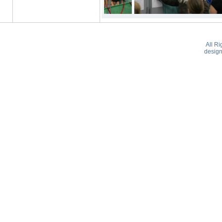
All R
desig