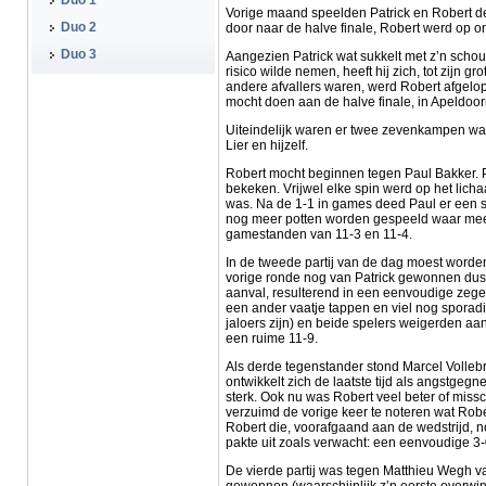
Duo 1
Vorige maand speelden Patrick en Robert de
Duo 2
door naar de halve finale, Robert werd op o
Duo 3
Aangezien Patrick wat sukkelt met z’n scho
risico wilde nemen, heeft hij zich, tot zijn g
andere afvallers waren, werd Robert afgel
mocht doen aan de halve finale, in Apeldoor
Uiteindelijk waren er twee zevenkampen waar
Lier en hijzelf.
Robert mocht beginnen tegen Paul Bakker. Paul
bekeken. Vrijwel elke spin werd op het lich
was. Na de 1-1 in games deed Paul er een 
nog meer potten worden gespeeld waar meer
gamestanden van 11-3 en 11-4.
In de tweede partij van de dag moest worde
vorige ronde nog van Patrick gewonnen dus
aanval, resulterend in een eenvoudige zege 
een ander vaatje tappen en viel nog sporad
jaloers zijn) en beide spelers weigerden aan
een ruime 11-9.
Als derde tegenstander stond Marcel Volle
ontwikkelt zich de laatste tijd als angstgegn
sterk. Ook nu was Robert veel beter of missc
verzuimd de vorige keer te noteren wat Rob
Robert die, voorafgaand aan de wedstrijd, 
pakte uit zoals verwacht: een eenvoudige 3
De vierde partij was tegen Matthieu Wegh v