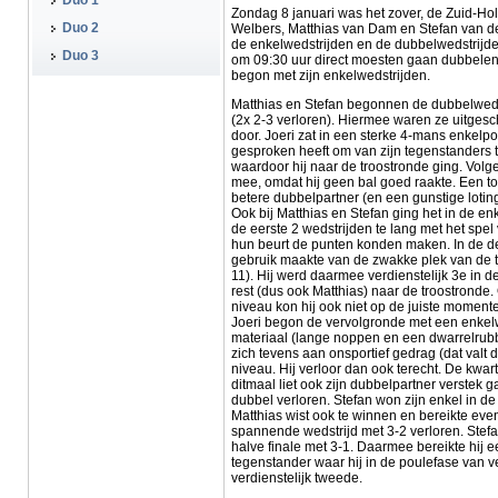
Duo 1
Zondag 8 januari was het zover, de Zuid-H
Duo 2
Welbers, Matthias van Dam en Stefan van de
de enkelwedstrijden en de dubbelwedstrijd
Duo 3
om 09:30 uur direct moesten gaan dubbelen.
begon met zijn enkelwedstrijden.
Matthias en Stefan begonnen de dubbelwedstri
(2x 2-3 verloren). Hiermee waren ze uitges
door. Joeri zat in een sterke 4-mans enkelpou
gesproken heeft om van zijn tegenstanders te
waardoor hij naar de troostronde ging. Vol
mee, omdat hij geen bal goed raakte. Een tot
betere dubbelpartner (en een gunstige lotin
Ook bij Matthias en Stefan ging het in de en
de eerste 2 wedstrijden te lang met het sp
hun beurt de punten konden maken. In de der
gebruik maakte van de zwakke plek van de te
11). Hij werd daarmee verdienstelijk 3e in 
rest (dus ook Matthias) naar de troostronde
niveau kon hij ook niet op de juiste moment
Joeri begon de vervolgronde met een enkelwe
materiaal (lange noppen en een dwarrelrubbe
zich tevens aan onsportief gedrag (dat valt 
niveau. Hij verloor dan ook terecht. De kwar
ditmaal liet ook zijn dubbelpartner verstek 
dubbel verloren. Stefan won zijn enkel in d
Matthias wist ook te winnen en bereikte eve
spannende wedstrijd met 3-2 verloren. Stefa
halve finale met 3-1. Daarmee bereikte hij een
tegenstander waar hij in de poulefase van ver
verdienstelijk tweede.