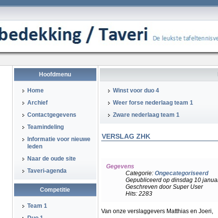
Hoofdmenu
Home
Winst voor duo 4
Archief
Weer forse nederlaag team 1
Contactgegevens
Zware nederlaag team 1
Teamindeling
VERSLAG ZHK
Informatie voor nieuwe
leden
Naar de oude site
Gegevens
Taveri-agenda
Categorie:
Ongecategoriseerd
Gepubliceerd op dinsdag 10 janua
Geschreven door Super User
Competitie
Hits: 2283
Team 1
Van onze verslaggevers Matthias en Joeri,