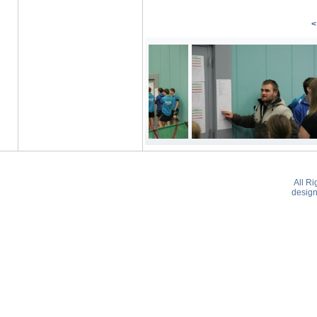
<
All R
desig